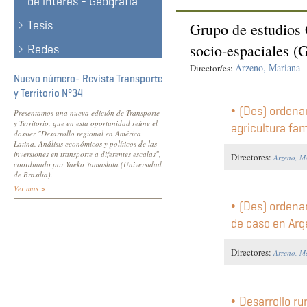
de interés - Geografía
Tesis
Grupo de estudios G
socio-espaciales 
Redes
Arzeno, Mariana
Director/es:
Nuevo número- Revista Transporte
y Territorio N°34
(Des) ordenam
Presentamos una nueva edición de Transporte
y Territorio, que en esta oportunidad reúne el
agricultura fam
dossier "Desarrollo regional en América
Latina. Análisis económicos y políticos de las
inversiones en transporte a diferentes escalas",
Directores:
Arzeno, M
coordinado por Yaeko Yamashita (Universidad
de Brasilia).
Ver mas >
(Des) ordenam
de caso en Arg
Directores:
Arzeno, M
Desarrollo rur