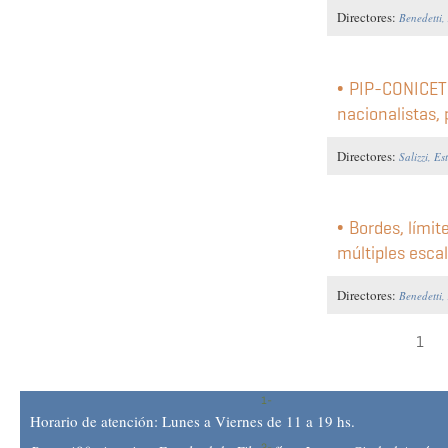
Directores:
Benedetti,
PIP-CONICET 
nacionalistas, 
Directores:
Salizzi, E
Bordes, límit
múltiples escal
Directores:
Benedetti,
1
Horario de atención: Lunes a Viernes de 11 a 19 hs.