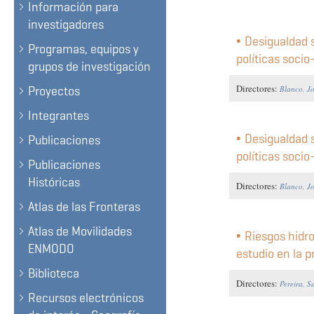
Información para
investigadores
Desigualdad 
Programas, equipos y
políticas socio
grupos de investigación
Directores:
Proyectos
Blanco, J
Integrantes
Desigualdad 
Publicaciones
políticas socio
Publicaciones
Históricas
Directores:
Blanco, J
Atlas de las Fronteras
Atlas de Movilidades
Riesgos hidro
ENMODO
estudio en la p
Biblioteca
Directores:
Pereira, S
Recursos electrónicos