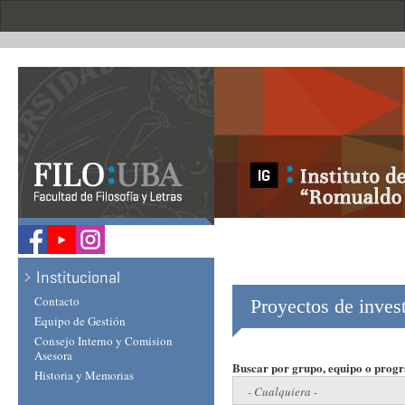
Skip
to
main
content
.
Institucional
Contacto
Proyectos de inves
Equipo de Gestión
Consejo Interno y Comision
Asesora
Buscar por grupo, equipo o prog
Historia y Memorias