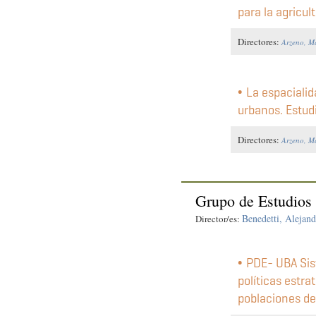
para la agricul
Directores:
Arzeno, M
La espacialid
urbanos. Estud
Directores:
Arzeno, M
Grupo de Estudios
Benedetti, Alejan
Director/es:
PDE- UBA Sis
políticas estra
poblaciones de 