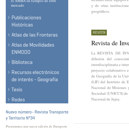
el AMBA en tiempos de libre
mercado
y de otras institucio
geográficos.
Publicaciones
Históricas
REVISTA
Atlas de las Fronteras
Revista de Inv
Atlas de Movilidades
ENMODO
La REVISTA DE INV
difusión del conocimi
Biblioteca
interdisciplinaria e int
proyecto colaborativo e
Recursos electrónicos
de Geografía de la Univ
de interés - Geografía
(LIF) del Instituto de
Nacional de Misiones 
Tesis
Sociedad (UNICCS) de l
Redes
Nacional de Jujuy.
Nuevo número- Revista Transporte
y Territorio N°34
Presentamos una nueva edición de Transporte