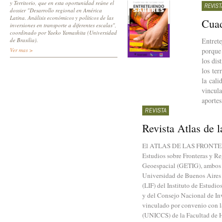
y Territorio, que en esta oportunidad reúne el
REVIST
dossier "Desarrollo regional en América
Latina. Análisis económicos y políticos de las
Cuad
inversiones en transporte a diferentes escalas",
coordinado por Yaeko Yamashita (Universidad
de Brasilia).
Entret
Ver mas >
porque 
los dis
los ter
la cali
vincula
aportes
REVISTA
Revista Atlas de l
El ATLAS DE LAS FRONTERAS 
Estudios sobre Fronteras y R
Geoespacial (GETIG), ambos de
Universidad de Buenos Aires 
(LIF) del Instituto de Estud
y del Consejo Nacional de Inv
vinculado por convenio con 
(UNICCS) de la Facultad de H