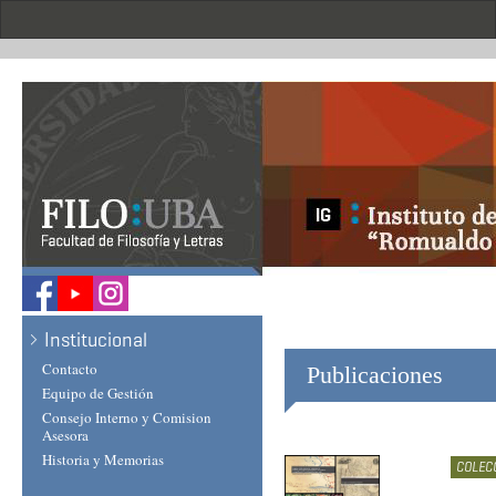
Skip
to
main
content
.
Institucional
Contacto
Publicaciones
Equipo de Gestión
Consejo Interno y Comision
Asesora
Historia y Memorias
COLEC