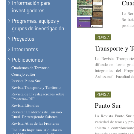
Cuad
Información para
investigadores
La Ser
Se tra
Programas, equipos y
producc
grupos de investigación
REVISTA
Proyectos
Transporte y T
Integrantes
La Revista Transporte
Publicaciones
difunde en forma grat
Cuadernos de Territorio
integrantes del Prog
Consejo editor
Ardissone”, Facultad d
Revista Punto Sur
Revista Transporte y Territorio
Revista de Investigaciones sobre
REVISTA
Fronteras- RIF
Punto Sur
Revista Litorales
Revista: Cuadernos de Turismo
La Revista Punto Sur 
Rural. Entretejiendo Saberes
variedad de temas y pr
Revista Atlas de las Fronteras
abierta a contribucione
Encuesta Inquilina. Alquilar en
fecundo entre equipos e