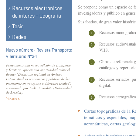
Se propone como un espacio de fom
Recursos electrónicos
investigadores y público en gener
de interés - Geografía
Sus fondos, de gran valor históri
Tesis
Recursos monográficos
Redes
Recursos audiovisual
VHS.
Nuevo número- Revista Transporte
y Territorio N°34
Obras de referencia g
Presentamos una nueva edición de Transporte
catálogos y repertorio
y Territorio, que en esta oportunidad reúne el
dossier "Desarrollo regional en América
Recursos seriados: pu
Latina. Análisis económicos y políticos de las
inversiones en transporte a diferentes escalas",
digital.
coordinado por Yaeko Yamashita (Universidad
de Brasilia).
Recursos cartográfico
Ver mas >
Cartas topográficas de la 
temáticos y especiales, mapa
aeronáuticas, cartas geológi
Atlas: atlas históricos y m