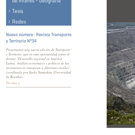
de interés - Geografía
Tesis
Redes
Nuevo número- Revista Transporte
y Territorio N°34
Presentamos una nueva edición de Transporte
y Territorio, que en esta oportunidad reúne el
dossier "Desarrollo regional en América
Latina. Análisis económicos y políticos de las
inversiones en transporte a diferentes escalas",
coordinado por Yaeko Yamashita (Universidad
de Brasilia).
Ver mas >