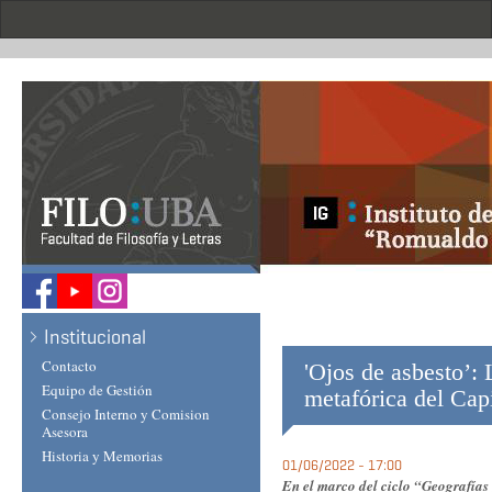
Skip
to
main
content
.
Institucional
Contacto
'Ojos de asbesto’: 
Equipo de Gestión
metafórica del Cap
Consejo Interno y Comision
Asesora
Historia y Memorias
01/06/2022 - 17:00
En el marco del ciclo “Geografías 