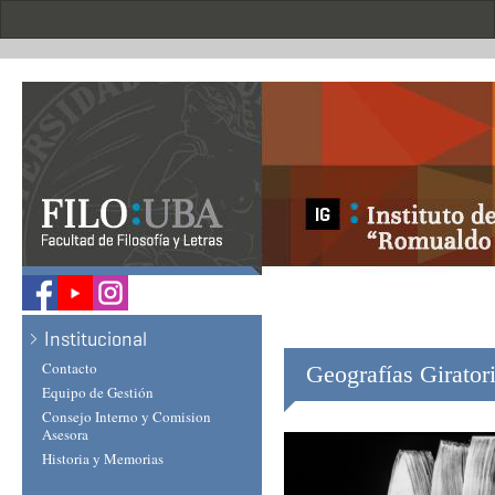
Skip
to
main
content
.
Institucional
Contacto
Geografías Girator
Equipo de Gestión
Consejo Interno y Comision
Asesora
Historia y Memorias