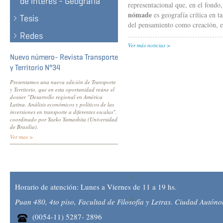
de interés - Geografía
representacional que, en el fondo
nómade
es geografía crítica en t
Tesis
del pensamiento como creación, e
Redes
Ver más noticias
Nuevo número- Revista Transporte
y Territorio N°34
Presentamos una nueva edición de Transporte
y Territorio, que en esta oportunidad reúne el
dossier "Desarrollo regional en América
Latina. Análisis económicos y políticos de las
inversiones en transporte a diferentes escalas",
coordinado por Yaeko Yamashita (Universidad
de Brasilia).
Ver mas >
Horario de atención: Lunes a Viernes de 11 a 19 hs.
Puan 480, 4to piso, Facultad de Filosofía y Letras. Ciudad Autón
(0054-11) 5287- 2896