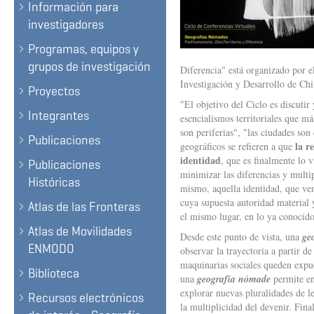
Información para
investigadores
Programas, equipos y
grupos de investigación
Diferencia" está organizado por 
Investigación y Desarrollo de Ch
Proyectos
"El objetivo del Ciclo es discutir
Integrantes
esencialismos territoriales que m
son periferias", "las ciudades son
Publicaciones
la r
geográficos se refieren a que
identidad
, que es finalmente lo v
Publicaciones
minimizar las diferencias y multip
Históricas
mismo, aquella identidad, que vend
cuya supuesta autoridad material
Atlas de las Fronteras
el mismo lugar, en lo ya conocido
Atlas de Movilidades
Desde este punto de vista, una
ge
ENMODO
observar la trayectoria a partir de
maquinarias sociales queden expue
Biblioteca
una
geografía nómade
permite en
explorar nuevas pluralidades de le
Recursos electrónicos
la multiplicidad del devenir. Fin